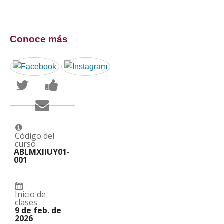
Conoce más
Publica
Comparte
en
un
Twitter
mensaje
Envía
que
en
un
te
Facebook,
correo
has
para
a
inscrito
decir
tus
en
que
Código del
amigos
este
te
curso
indicando
curso
haz
ABLMXIIUY01-
que
inscrito
001
te
en
has
este
registrado
curso
en
este
Inicio de
curso
clases
9 de feb. de
2026