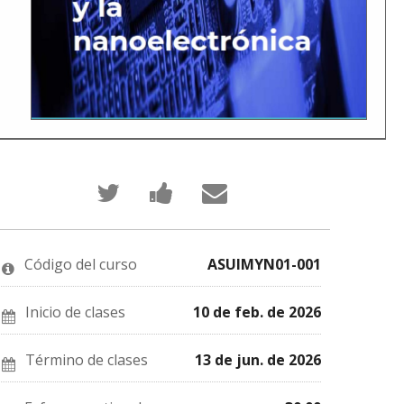
Publica
Comparte
Envía
en
un
un
Twitter
mensaje
correo
que
en
a
te
Facebook,
tus
has
para
amigos
Código del curso
ASUIMYN01-001
inscrito
decir
indicando
en
que
que
este
te
te
curso
haz
has
Inicio de clases
10 de feb. de 2026
inscrito
registrado
en
en
este
este
Término de clases
13 de jun. de 2026
curso
curso