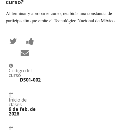
curso?
Al terminar y aprobar el curso, recibirás una constancia de
participación que emite el Tecnológico Nacional de México.
Publica
Comparte
en
un
Twitter
mensaje
Envía
que
en
un
te
Facebook,
correo
has
para
a
inscrito
decir
tus
en
que
Código del
amigos
este
te
curso
indicando
curso
haz
DS01-002
que
inscrito
te
en
has
este
registrado
curso
en
Inicio de
este
clases
curso
9 de feb. de
2026