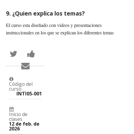
9. ¿Quien explica los temas?
El curso esta diseñado con videos y presentaciones
instruccionales en los que se explican los diferentes temas
Publica
Comparte
en
un
Twitter
mensaje
Envía
que
en
un
te
Facebook,
correo
has
para
a
inscrito
decir
tus
en
que
Código del
amigos
este
te
curso
indicando
curso
haz
INTI05-001
que
inscrito
te
en
has
este
registrado
curso
en
Inicio de
este
clases
curso
12 de feb. de
2026