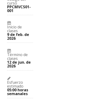
en
que
amigos
este
te
curso
indicando
curso
haz
PPCMVCS01-
que
inscrito
001
te
en
has
este
registrado
curso
en
este
Inicio de
curso
clases
9 de feb. de
2026
Término de
clases
12 de jun. de
2026
Esfuerzo
estimado
05:00 horas
semanales