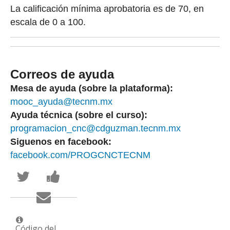
La calificación mínima aprobatoria es de 70, en
escala de 0 a 100.
Correos de ayuda
Mesa de ayuda (sobre la plataforma):
mooc_ayuda@tecnm.mx
Ayuda técnica (sobre el curso):
programacion_cnc@cdguzman.tecnm.mx
Siguenos en facebook:
facebook.com/PROGCNCTECNM
Publica
Comparte
en
un
Twitter
mensaje
Envía
que
en
un
te
Facebook,
correo
has
para
a
inscrito
decir
tus
Código del