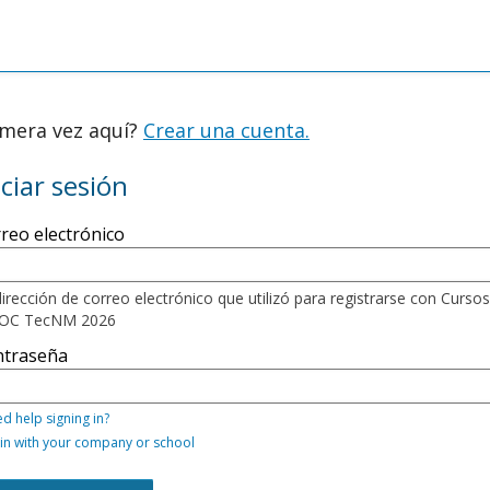
imera vez aquí?
Crear una cuenta.
iciar sesión
ístrese
reo electrónico
í
lizando
reo
irección de correo electrónico que utilizó para registrarse con Cursos
ctrónico
OC TecNM 2026
traseña,
ntraseña
bién
ede
izar
d help signing in?
unos
 in with your company or school