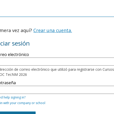
imera vez aquí?
Crear una cuenta.
iciar sesión
ístrese
reo electrónico
í
lizando
reo
irección de correo electrónico que utilizó para registrarse con Cursos
ctrónico
OC TecNM 2026
traseña,
ntraseña
bién
ede
izar
d help signing in?
unos
 in with your company or school