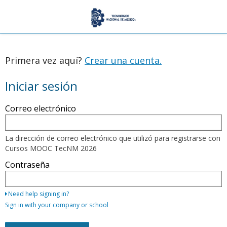
Primera vez aquí?
Crear una cuenta.
Iniciar sesión
Regístrese
Correo electrónico
aquí
utilizando
su
correo
La dirección de correo electrónico que utilizó para registrarse con
electrónico
Cursos MOOC TecNM 2026
y
contraseña,
Contraseña
o
también
puede
utilizar
Need help signing in?
algunos
Sign in with your company or school
de
los