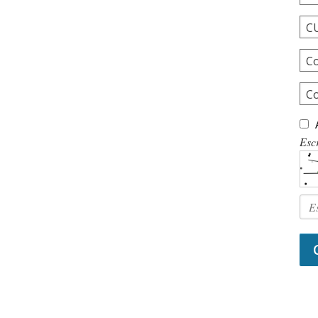
C
Co
C
Escr