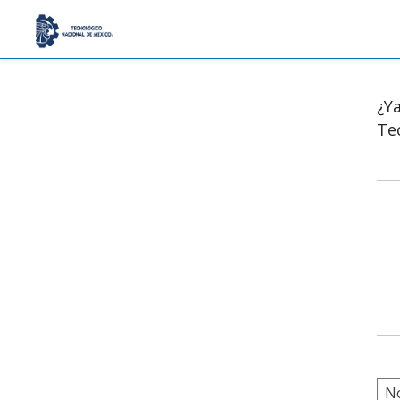
¿Y
Te
N