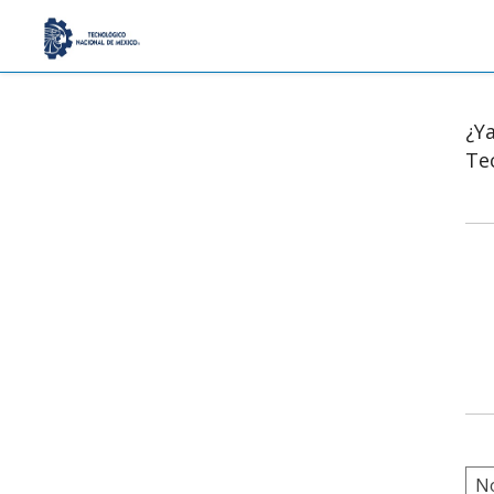
¿Y
Te
N