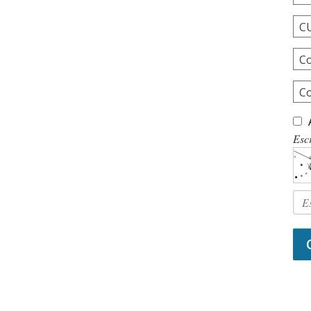
C
Co
C
Escr