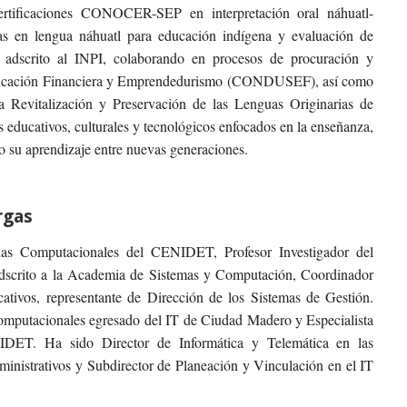
certificaciones CONOCER-SEP en interpretación oral náhuatl-
as en lengua náhuatl para educación indígena y evaluación de
 adscrito al INPI, colaborando en procesos de procuración y
 Educación Financiera y Emprendedurismo (CONDUSEF), así como
 la Revitalización y Preservación de las Lenguas Originarias de
ucativos, culturales y tecnológicos enfocados en la enseñanza,
do su aprendizaje entre nuevas generaciones.
rgas
ias Computacionales del CENIDET, Profesor Investigador del
 adscrito a la Academia de Sistemas y Computación, Coordinador
tivos, representante de Dirección de los Sistemas de Gestión.
mputacionales egresado del IT de Ciudad Madero y Especialista
IIDET. Ha sido Director de Informática y Telemática en las
inistrativos y Subdirector de Planeación y Vinculación en el IT